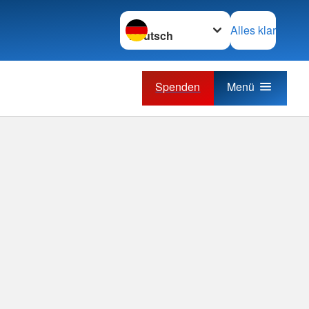
Sprache wechseln zu
Alles klar
Spenden
Menü
 der
le