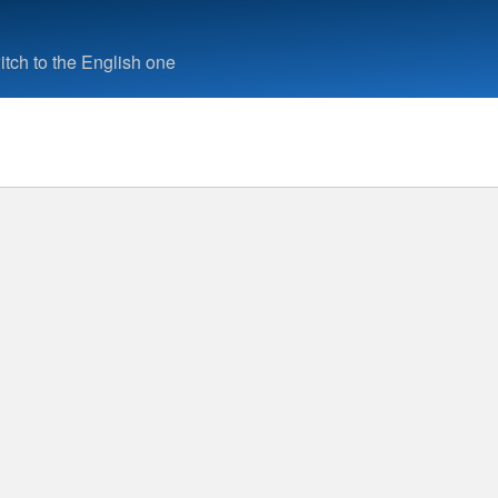
tch to the English one
uche
10.03.2026
· Pressemitteilung
senengel starten an
emeinschaftsschu
Albbruck