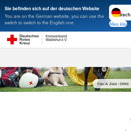
Sprache w
Sie befinden sich auf der deutschen Website
You are on the German website, you can use the
Suche
switch to switch to the English one
Alles klar
Kreisverband
Waldshut e.V.
Katastrophen
Foto: A. Zelck / DRKS