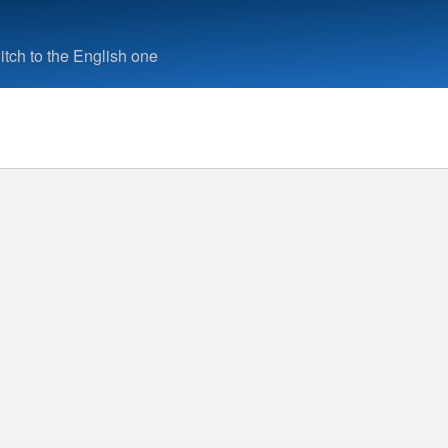
tch to the English one
uche
grierte Leitstelle