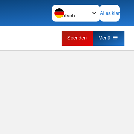
Sprache wechseln zu
Alles klar
Spenden
Menü
im
Juli