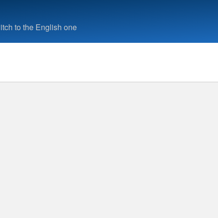
tch to the English one
uche
28.05.2020
· Pressemitteilung
rste-Hilfe-Kurse be
en Kreuz starten im 