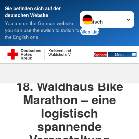
Sie befinden sich auf der
Sprache wechseln zu
deutschen Website
Suche
You are on the German website,
you can use the switch to switch to
Alles klar
the English one
Kreisverband
Spenden
Menü
Waldshut e.V.
18.06.2023
· Pressemitteilung
18. Waldhaus Bike
Marathon – eine
logistisch
spannende